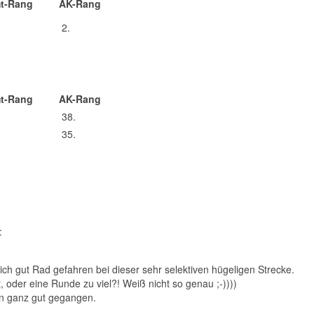
t-Rang
AK-Rang
2.
t-Rang
AK-Rang
38.
35.
:
lich gut Rad gefahren bei dieser sehr selektiven hügeligen Strecke.
der eine Runde zu viel?! Weiß nicht so genau ;-))))
ien ganz gut gegangen.