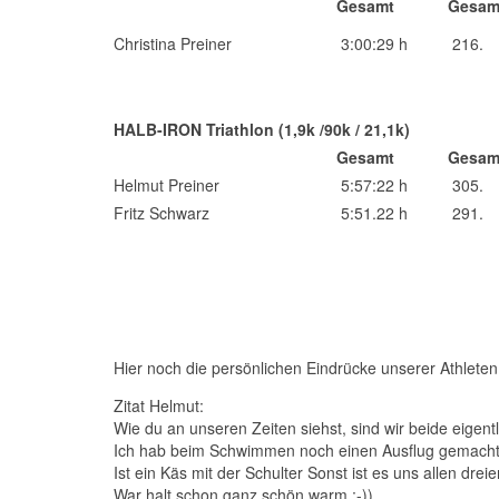
Gesamt
Gesam
Christina Preiner
3:00:29 h
216.
HALB-IRON Triathlon (1,9k /90k / 21,1k)
Gesamt
Gesam
Helmut Preiner
5:57:22 h
305.
Fritz Schwarz
5:51.22 h
291.
Hier noch die persönlichen Eindrücke unserer Athleten
Zitat Helmut:
Wie du an unseren Zeiten siehst, sind wir beide eigent
Ich hab beim Schwimmen noch einen Ausflug gemacht, o
Ist ein Käs mit der Schulter Sonst ist es uns allen dre
War halt schon ganz schön warm ;-))