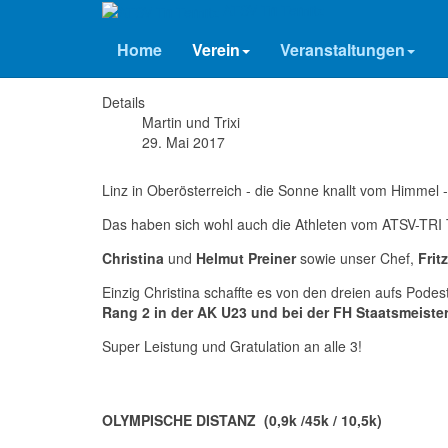
ATSV Tri Ternitz
Linz - Triathlon 2017
Home
Verein
Veranstaltungen
Details
Martin und Trixi
29. Mai 2017
Linz in Oberösterreich - die Sonne knallt vom Himmel -
Das haben sich wohl auch die Athleten vom ATSV-TRI Te
Christina
und
Helmut Preiner
sowie unser Chef,
Frit
Einzig Christina schaffte es von den dreien aufs Podest
Rang 2 in der AK U23 und bei der FH Staatsmeiste
Super Leistung und Gratulation an alle 3!
OLYMPISCHE DISTANZ (0,9k /45k / 10,5k)