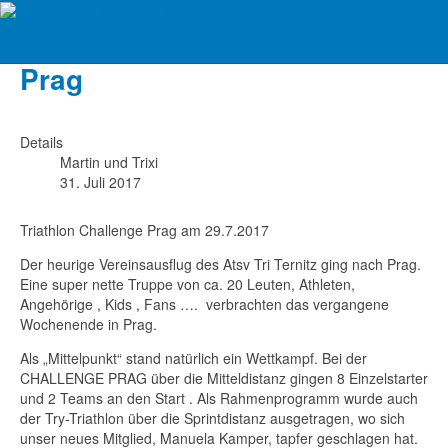
ATSV Tri Ternitz
Vereinsausflug - Challenge
Prag
Details
Martin und Trixi
31. Juli 2017
Triathlon Challenge Prag am 29.7.2017
Der heurige Vereinsausflug des Atsv Tri Ternitz ging nach Prag.
Eine super nette Truppe von ca. 20 Leuten, Athleten,
Angehörige , Kids , Fans …. verbrachten das vergangene
Wochenende in Prag.
Als „Mittelpunkt“ stand natürlich ein Wettkampf. Bei der
CHALLENGE PRAG über die Mitteldistanz gingen 8 Einzelstarter
und 2 Teams an den Start . Als Rahmenprogramm wurde auch
der Try-Triathlon über die Sprintdistanz ausgetragen, wo sich
unser neues Mitglied, Manuela Kamper, tapfer geschlagen hat.