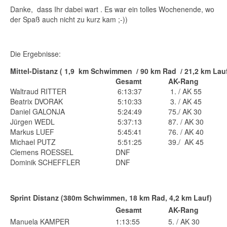
Danke, dass Ihr dabei wart . Es war ein tolles Wochenende, wo
der Spaß auch nicht zu kurz kam ;-))
Die Ergebnisse:
Mittel-Distanz ( 1,9 km Schwimmen / 90 km Rad / 21,2 km Lauf
Gesamt
AK-Rang
Waltraud RITTER
6:13:37
1. / AK 55
Beatrix DVORAK
5:10:33
3. / AK 45
Daniel GALONJA
5:24:49
75./ AK 30
Jürgen WEDL
5:37:13
87. / AK 30
Markus LUEF
5:45:41
76. / AK 40
Michael PUTZ
5:51:25
39./ AK 45
Clemens ROESSEL
DNF
Dominik SCHEFFLER
DNF
Sprint Distanz (380m Schwimmen, 18 km Rad, 4,2 km Lauf)
Gesamt
AK-Rang
Manuela KAMPER
1:13:55
5. / AK 30