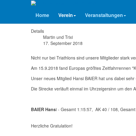
ATSV Tri Ternitz
ATSV am ATTERSEE
Home
Verein
Veranstaltungen
Details
Martin und Trixi
17. September 2018
Nicht nur bei Triathlons sind unsere Mitglieder stark ver
Am 15.9.2018 fand Europas größtes Zeitfahrrennen 
Unser neues Mitglied Hansi BAIER hat uns dabei sehr e
Die Strecke verläuft einmal im Uhrzeigersinn um den A
BAIER Hans
i - Gesamt 1:15:57, AK 40 / 108, Gesamt
Herzliche Gratulation!