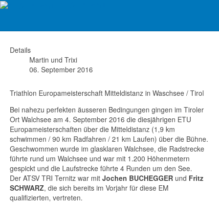
ATSV Tri Ternitz
TRI EM Walchsee 2016
Details
Martin und Trixi
06. September 2016
Triathlon Europameisterschaft Mitteldistanz in Waschsee / Tirol
Bei nahezu perfekten äusseren Bedingungen gingen im Tiroler
Ort Walchsee am 4. September 2016 die diesjährigen ETU
Europameisterschaften über die Mitteldistanz (1,9 km
schwimmen / 90 km Radfahren / 21 km Laufen) über die Bühne.
Geschwommen wurde im glasklaren Walchsee, die Radstrecke
führte rund um Walchsee und war mit 1.200 Höhenmetern
gespickt und die Laufstrecke führte 4 Runden um den See.
Der ATSV TRI Ternitz war mit
Jochen BUCHEGGER
und
Fritz
SCHWARZ
, die sich bereits im Vorjahr für diese EM
qualifizierten, vertreten.