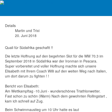
ATSV Tri Ternitz
Auf der Jagd nach dem Slot ...
Details
Martin und Trixi
20. Juni 2018
Quali für Südafrika geschaftt !!
Die letzte Hoffnung auf den begehrten Slot für die WM 70.3 im
September 2018 in Südafrika war der Ironman in Pescara.
Super vorbereitet und voller Hoffnung machte sich unsere
Elisabeth mit Ihrem Coach Willi auf den weiten Weg nach Italien,
um dort darum zu fighten ! !
Bericht von Elisabeth:
Am Wettkampftag -10.Juni - wunderschönes Triathlonwetter.
Fast schon zu schön (Warm) Nach dem gewohnten Rollingstart ,
kam ich schnell auf Zug.
Beim Schwimmaustieg um 10 Uhr hatte es laut