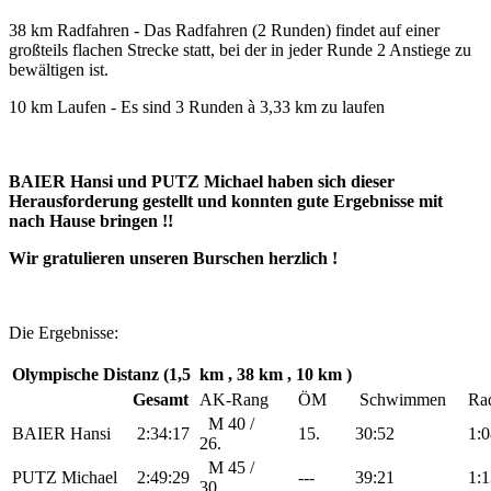
38 km Radfahren - Das Radfahren (2 Runden) findet auf einer
großteils flachen Strecke statt, bei der in jeder Runde 2 Anstiege zu
bewältigen ist.
10 km Laufen - Es sind 3 Runden à 3,33 km zu laufen
BAIER Hansi und PUTZ Michael haben sich dieser
Herausforderung gestellt und konnten gute Ergebnisse mit
nach Hause bringen !!
Wir gratulieren unseren Burschen herzlich !
Die Ergebnisse:
Olympische Distanz (1,5 km , 38 km , 10 km )
Gesamt
AK-Rang
ÖM
Schwimmen
Ra
M 40 /
BAIER Hansi
2:34:17
15.
30:52
1:0
26.
M 45 /
PUTZ Michael
2:49:29
---
39:21
1:1
30.