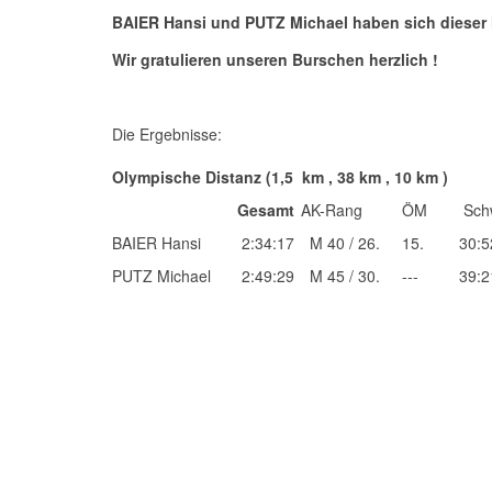
BAIER Hansi und PUTZ Michael haben sich dieser 
Wir gratulieren unseren Burschen herzlich !
Die Ergebnisse:
Olympische Distanz (1,5 km , 38 km , 10 km )
Gesamt
AK-Rang
ÖM
Sch
BAIER Hansi
2:34:17
M 40 / 26.
15.
30:5
PUTZ Michael
2:49:29
M 45 / 30.
---
39:2