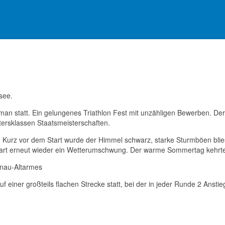
i 2018
see.
man statt. Ein gelungenes Triathlon Fest mit unzähligen Bewerben. D
ltersklassen Staatsmeisterschaften.
. Kurz vor dem Start wurde der Himmel schwarz, starke Sturmböen bli
tart erneut wieder ein Wetterumschwung. Der warme Sommertag kehrte
nau-Altarmes
einer großteils flachen Strecke statt, bei der in jeder Runde 2 Anstieg