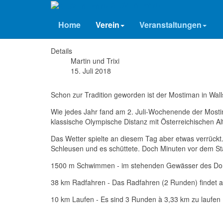
ATSV Tri Ternitz
Mostiman/ Wallsee 14. Jul
Home
Verein
Veranstaltungen
Details
Martin und Trixi
15. Juli 2018
Schon zur Tradition geworden ist der Mostiman in Wall
Wie jedes Jahr fand am 2. Juli-Wochenende der Mosti
klassische Olympische Distanz mit Österreichischen A
Das Wetter spielte an diesem Tag aber etwas verrückt
Schleusen und es schüttete. Doch Minuten vor dem S
1500 m Schwimmen - im stehenden Gewässer des Do
38 km Radfahren - Das Radfahren (2 Runden) findet auf 
10 km Laufen - Es sind 3 Runden à 3,33 km zu laufen