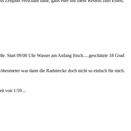
m Zeitplan verschaut hatte, gabs eher nur mehr Resteln zum Essen,
lle. Start 09:00 Uhr Wasser am Anfang frisch.....geschätzte 18 Grad
öhenmeter war dann die Radstrecke doch nicht so einfach für mich.
t von 1:59....