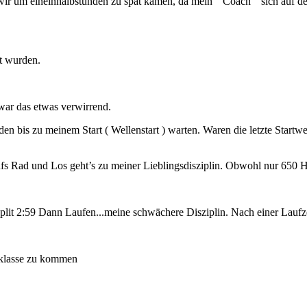
ir um eineinhalbstunden zu spät kamen, da mein " Coach " sich auf de
t wurden.
war das etwas verwirrend.
 bis zu meinem Start ( Wellenstart ) warten. Waren die letzte Startwe
s Rad und Los geht’s zu meiner Lieblingsdisziplin. Obwohl nur 650 H
lit 2:59 Dann Laufen...meine schwächere Disziplin. Nach einer Laufzei
rsklasse zu kommen