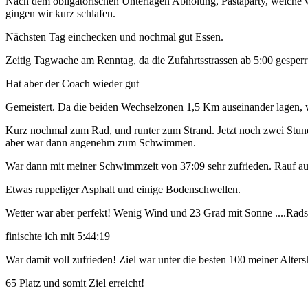
Nach dem obligatorischen Unterlagen Abholung, Pastaparty, welche w
gingen wir kurz schlafen.
Nächsten Tag einchecken und nochmal gut Essen.
Zeitig Tagwache am Renntag, da die Zufahrtsstrassen ab 5:00 gesperr
Hat aber der Coach wieder gut
Gemeistert. Da die beiden Wechselzonen 1,5 Km auseinander lagen, 
Kurz nochmal zum Rad, und runter zum Strand. Jetzt noch zwei Stunden
aber war dann angenehm zum Schwimmen.
War dann mit meiner Schwimmzeit von 37:09 sehr zufrieden. Rauf auf
Etwas ruppeliger Asphalt und einige Bodenschwellen.
Wetter war aber perfekt! Wenig Wind und 23 Grad mit Sonne ....Radsp
finischte ich mit 5:44:19
War damit voll zufrieden! Ziel war unter die besten 100 meiner Alte
65 Platz und somit Ziel erreicht!