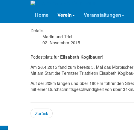
ATSV Tri Ternitz
Rad - EZF Mörbisch
Home
Verein
Veranstaltungen
Details
Martin und Trixi
02. November 2015
Podestplatz für
Elisabeth Koglbauer
!
Am 26.4.2015 fand zum bereits 5. Mal das Mörbischer E
Mit am Start die Ternitzer Triathletin Elisabeth Koglbau
Auf der 20km langen und über 180Hm führenden Strecke
mit einer Durchschnittsgeschwindigkeit von über 34km
Zurück