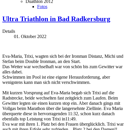
Duathlon 2012
Fotos
Ultra Triathlon in Bad Radkersburg
Details
01. Oktober 2022
Eva-Maria, Trixi, wagten sich bei der Ironman Distanz, Michi und
Stefan beim Double Ironman, an den Start.
Das Wetter war wechselhaft war von schön bis zum Gewitter war
alles dabei.
Schwimmen im Pool ist eine eigene Herausforderung, aber
wenigstens kann man sich nicht verschwimmen.
Mit kurzen Vorsprung auf Eva-Maria begab sich Trixi auf die
Radstrecke, beide wechselten fast zeitgleich zum Laufen. Beim
Gewitter legten sie einen kurzen stop ein. Aber danach gings mit
Vollgas beim Marathon über die langersehnte Ziellinie. Eva Maria
überquerte diese in hervorragenden 11:32, schon kurz danach
ebenfalls top Leistung von Trixi in11:49.
Eva war mit ihren 1. Platz bei den Frauen überglücklich. Trixi war
auch mit ihren Erfolg sehr zufrieden....Platz 2 bei den Damen!!