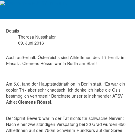
ATSV Tri Ternitz
BERLIN Hauptstadttri
Details
Theresa Nussthaler
09. Juni 2016
Auch außerhalb Österreichs sind AthletInnen des Tri Ternitz im
Einsatz. Clemens Rössel war in Berlin am Start!
Am 5.6. fand der Hauptstadttriathlon in Berlin statt. "Es war ein
cooler Tri - aber sehr chaotisch. Ich denke ich habe die Ösis
bestmöglich vertreten!" Berichtete unser teilnehmender ATSV
Athlet
Clemens Rössel
.
Der Sprint-Bewerb war in der Tat nichts für schwache Nerven:
Nach einer zweistündigen Verspätung bei 30 Grad wurden 650
AthletInnen auf den 750m Schwimm-Rundkurs auf der Spree -