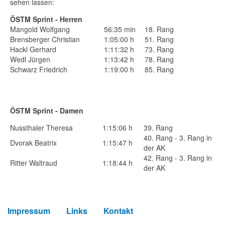
sehen lassen:
ÖSTM Sprint - Herren
Mangold Wolfgang
56:35 min
18. Rang
Brensberger Christian
1:05:00 h
51. Rang
Hackl Gerhard
1:11:32 h
73. Rang
Wedl Jürgen
1:13:42 h
78. Rang
Schwarz Friedrich
1:19:00 h
85. Rang
ÖSTM Sprint - Damen
Nussthaler Theresa
1:15:06 h
39. Rang
40. Rang - 3. Rang in
Dvorak Beatrix
1:15:47 h
der AK
42. Rang - 3. Rang in
Ritter Waltraud
1:18:44 h
der AK
Impressum
Links
Kontakt