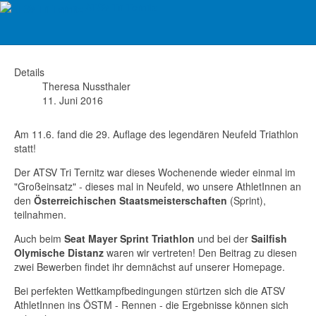
ATSV Tri Ternitz
ÖSTM Triathlon Neufeld
Details
Theresa Nussthaler
11. Juni 2016
Am 11.6. fand die 29. Auflage des legendären Neufeld Triathlon
statt!
Der ATSV Tri Ternitz war dieses Wochenende wieder einmal im
"Großeinsatz" - dieses mal in Neufeld, wo unsere AthletInnen an
den
Österreichischen Staatsmeisterschaften
(Sprint),
teilnahmen.
Auch beim
Seat Mayer Sprint Triathlon
und bei der
Sailfish
Olymische Distanz
waren wir vertreten! Den Beitrag zu diesen
zwei Bewerben findet ihr demnächst auf unserer Homepage.
Bei perfekten Wettkampfbedingungen stürtzen sich die ATSV
AthletInnen ins ÖSTM - Rennen - die Ergebnisse können sich