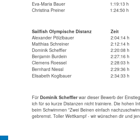
Eva-Maria Bauer
1:19:13 h
Christina Preiner
1:24:50 h
Sailfish Olympische Distanz
Zeit
Alexander Pölzlbauer
2:04:14 h
Matthias Schreiner
2:12:14 h
Dominik Scheffler
2:20:08 h
Benjamin Burdein
2:27:16 h
Clemens Roessel
2:28:03 h
Bernhard Niessl
2:29:36 h
Elisabeth Koglbauer
2:34:33 h
Für
Dominik Scheffler
war dieser Bewerb der Einstieg 
ich für so kurze Distanzen nicht trainiere. Die hohen I
beim Schwimmen "Zwei Beinen einfach nachzuschwimme
gebremst. Toller Wettkampf - wir wünschen dir und jene