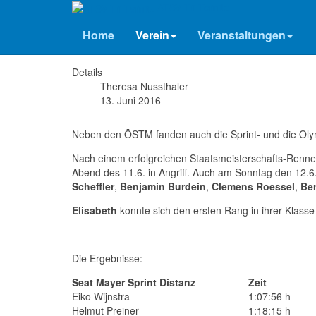
ATSV Tri Ternitz
Sprint- & OD NEUFELD
Home
Verein
Veranstaltungen
Details
Theresa Nussthaler
13. Juni 2016
Neben den ÖSTM fanden auch die Sprint- und die Olymp
Nach einem erfolgreichen Staatsmeisterschafts-Ren
Abend des 11.6. in Angriff. Auch am Sonntag den 12.6.
Scheffler
,
Benjamin Burdein
,
Clemens Roessel
,
Ber
Elisabeth
konnte sich den ersten Rang in ihrer Klasse 
Die Ergebnisse:
Seat Mayer Sprint Distanz
Zeit
Eiko Wijnstra
1:07:56 h
Helmut Preiner
1:18:15 h