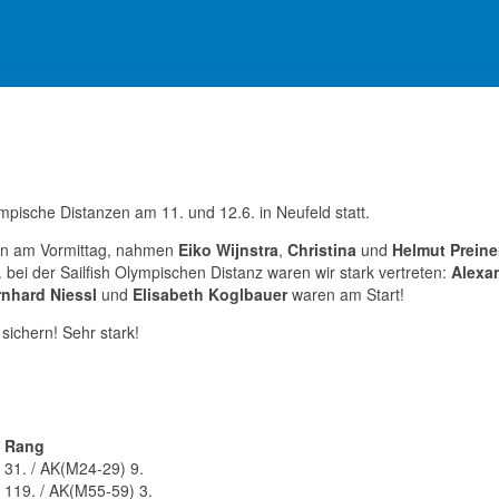
ische Distanzen am 11. und 12.6. in Neufeld statt.
nen am Vormittag, nahmen
Eiko Wijnstra
,
Christina
und
Helmut Preine
 bei der Sailfish Olympischen Distanz waren wir stark vertreten:
Alexa
nhard Niessl
und
Elisabeth Koglbauer
waren am Start!
sichern! Sehr stark!
Rang
31. / AK(M24-29) 9.
119. / AK(M55-59) 3.